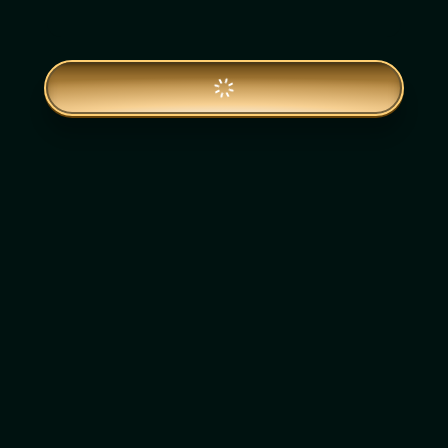
WÄHLEN