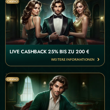
CASINO
LIVE CASHBACK 25% BIS ZU 200 €
WEITERE INFORMATIONEN
CASINO