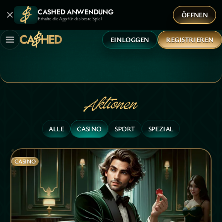
CASHED ANWENDUNG
ÖFFNEN
Erhalte die App für das beste Spiel
EINLOGGEN
REGISTRIEREN
Aktionen
ALLE
CASINO
SPORT
SPEZIAL
CASINO