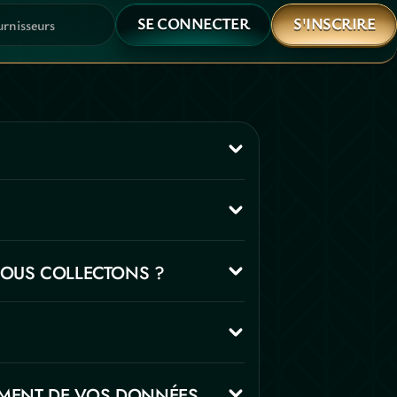
SE CONNECTER
S'INSCRIRE
urnisseurs
NOUS COLLECTONS ?
TEMENT DE VOS DONNÉES