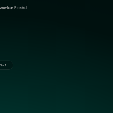
merican Football
Plus