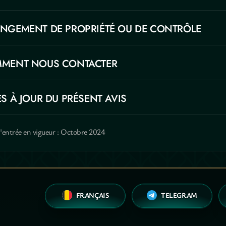
NGEMENT DE PROPRIÉTÉ OU DE CONTRÔLE
MENT NOUS CONTACTER
S À JOUR DU PRÉSENT AVIS
'entrée en vigueur : Octobre 2024
FRANÇAIS
TELEGRAM