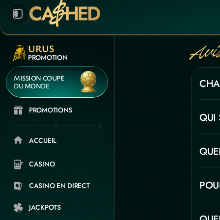
Avi
URUS
PROMOTION
MISSION COUPE
CHA
DU MONDE
PROMOTIONS
QUI
ACCUEIL
QUE
CASINO
POU
CASINO EN DIRECT
JACKPOTS
QUE