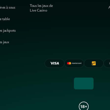
Tous les jeux de
nes à sous
A
Live Casino
e table
es jackpots
es jeux