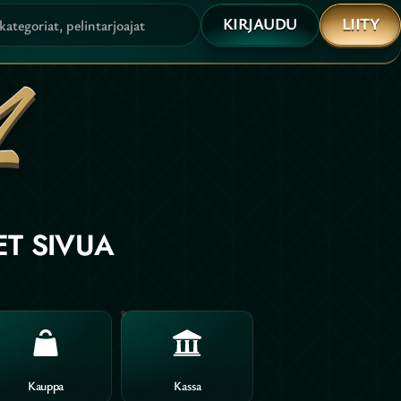
KIRJAUDU
LIITY
 kategoriat, pelintarjoajat
T SIVUA
Kauppa
Kassa