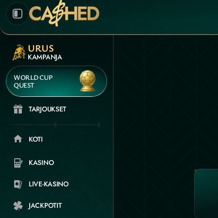
URUS
KAMPANJA
WORLD CUP
QUEST
TARJOUKSET
KOTI
KASINO
LIVE-KASINO
JACKPOTIT