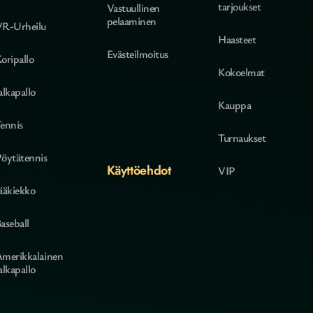
tarjoukset
Vastuullinen
pelaaminen
VR-Urheilu
Haasteet
Evästeilmoitus
oripallo
Kokoelmat
alkapallo
Kauppa
ennis
Turnaukset
öytätennis
Käyttöehdot
VIP
ääkiekko
aseball
merikkalainen
alkapallo