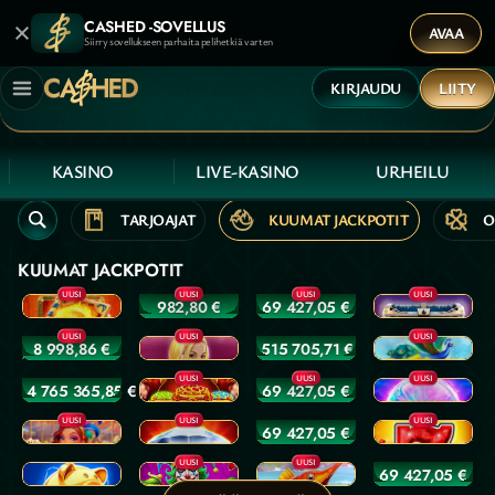
CASHED -SOVELLUS
AVAA
Siirry sovellukseen parhaita pelihetkiä varten
KIRJAUDU
LIITY
KASINO
LIVE-KASINO
URHEILU
TARJOAJAT
KUUMAT JACKPOTIT
O
KUUMAT JACKPOTIT
UUSI
UUSI
UUSI
UUSI
982,80 €
69 427,05 €
Book of Flames Extra Hold & Win
3 Rail Express Hold & Win
40 Extra Crown Coin Boost
Hot Slot Platinum Coins
UUSI
UUSI
UUSI
8 998,86 €
515 705,71 €
Jackpot Train
Lucky Lady's Charm Deluxe Buy Bonus
Hot to Burn Jackpot Play
3 Coin Golden Peacock
UUSI
UUSI
UUSI
4 765 365,85 €
69 427,05 €
Leprechaun's Luck
3 Pots of Cai Shen
Cocktail Rush Buy Bonus
Voltage Blitz Vortex
UUSI
UUSI
UUSI
69 427,05 €
Carnival Rush
Hotfire Diamonds
Hot Deco Super Pot
Wild Hot 40 Blow Booster
UUSI
UUSI
69 427,05 €
Piggy Party
Fortune Wild
Fish Tales Colossal Catch: Link & Loot
Burning Hot 6 Reels