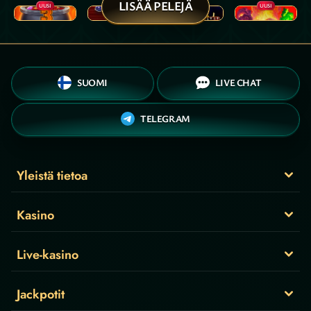
LISÄÄ PELEJÄ
UUSI
UUSI
UUSI
3 Hell Pots
40 Super Hot
Mariachi Afortunado
3 Spirit Volcanoes
SUOMI
LIVE CHAT
TELEGRAM
Yleistä tietoa
Kasino
Live-kasino
Jackpotit