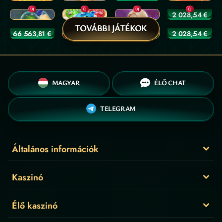
ÚJ
ÚJ
ÚJ
ÚJ
2 028,54 €
Farmageddon
Olympigs
Lucky Forest
3 Eternal Drums: Rhythm of Fortune
TOVÁBBI JÁTÉKOK
ÚJ
ÚJ
66 563,81 €
2 028,54 €
100 Golden Coins
Flaming Hot
Panda Hold And Spin
Super Cash Boost: Hold & Win
MAGYAR
ÉLŐ CHAT
TELEGRAM
Általános információk
Kaszinó
Élő kaszinó