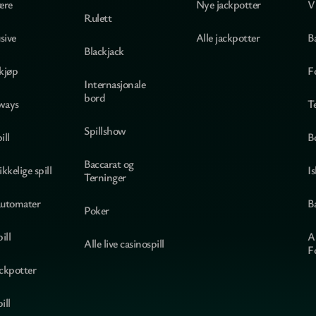
ære
Nye jackpotter
V
Rulett
sive
Alle jackpotter
B
Blackjack
kjøp
F
Internasjonale
bord
ways
T
Spillshow
ill
B
Baccarat og
kkelige spill
I
Terninger
automater
B
Poker
ill
A
Alle live casinospill
F
ackpotter
ill