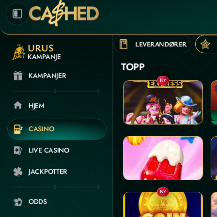
LEVERANDØRER
URUS
KAMPANJE
TOPP
KAMPANJER
NY
HJEM
Crack The Piggy Bank Express
100
CASINO
LIVE CASINO
Bonbon Pop 1000
Cas
JACKPOTTER
NY
ODDS
Coin Win: Hold The Spin
Xm