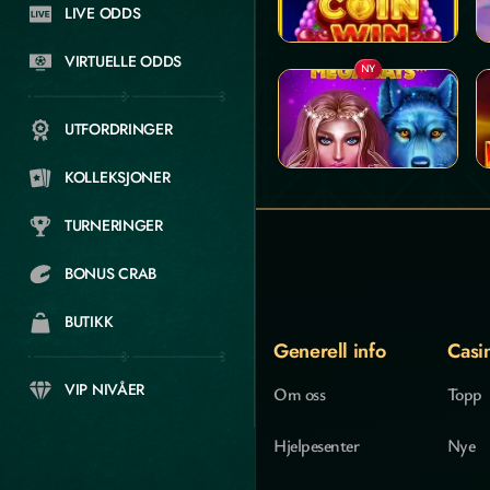
LIVE ODDS
VIRTUELLE ODDS
NY
Lady Wolf Moon Megaways
40 
UTFORDRINGER
KOLLEKSJONER
TURNERINGER
BONUS CRAB
BUTIKK
Generell info
Casi
VIP NIVÅER
Om oss
Topp
Hjelpesenter
Nye