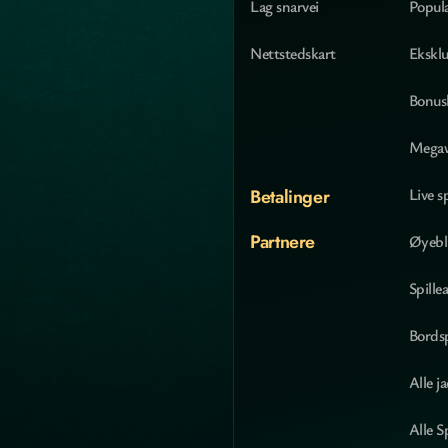
Lag snarvei
Popul
Nettstedskart
Eksklu
Bonus
Mega
Live sp
Betalinger
Partnere
Øyebli
Spille
Bordsp
Alle j
Alle Sp