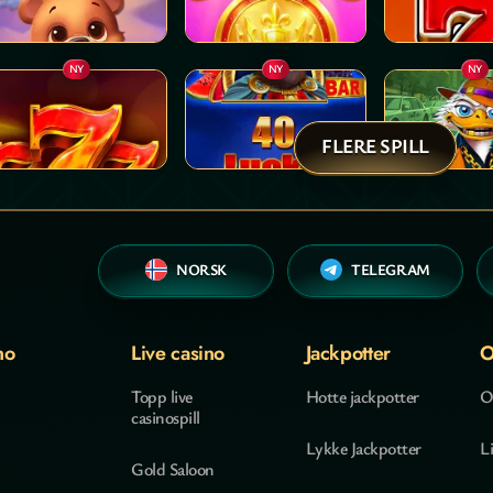
NY
NY
NY
Burning sevens
40 Lucky King Bell Link
Fruit Attack 5 Pate Link
FLERE SPILL
NORSK
TELEGRAM
no
Live casino
Jackpotter
O
Topp live
Hotte jackpotter
O
casinospill
Lykke Jackpotter
L
Gold Saloon