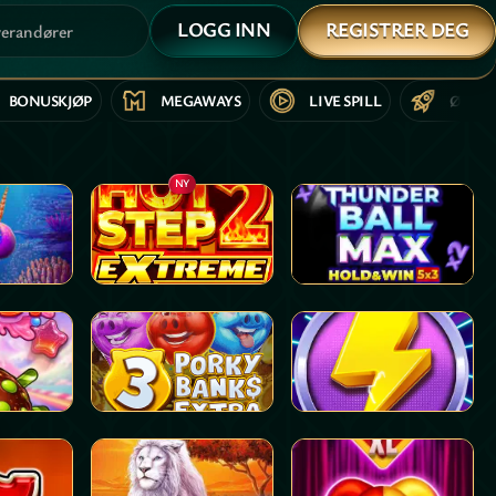
LOGG INN
REGISTRER DEG
everandører
BONUSKJØP
MEGAWAYS
LIVE SPILL
ØYEBL
NY
Hot Step 2 Extreme
Thunder Ball Max
3 Porky Banks Hold and Win Extra
Super Cash Boost: Hold & Win
Majestic King
Joker Streak XL: Hold and Win