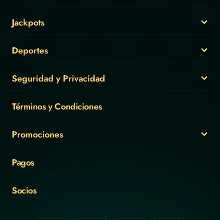
Jackpots
Deportes
Seguridad y Privacidad
Términos y Condiciones
Promociones
Pagos
Socios