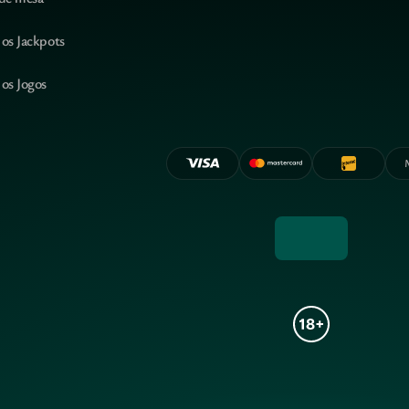
 os Jackpots
os Jogos