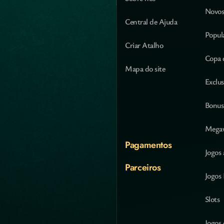
Novo
Central de Ajuda
Popul
Criar Atalho
Copa
Mapa do site
Exclus
Bonus
Mega
Pagamentos
Jogos 
Parceiros
Jogos
Slots
Jogos