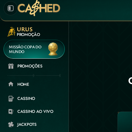
URUS
PROMOÇÃO
MISSÃO COPA DO
MUNDO
PROMOÇÕES
HOME
CASSINO
CASSINO AO VIVO
JACKPOTS