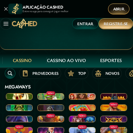
APLICAÇÃO CASHED
ABRIR
Entre no app para conseguir jogar melhor
ENTRAR
REGISTRE-SE
CASSINO
CASSINO AO VIVO
ESPORTES
PROVEDORES
TOP
NOVOS
MEGAWAYS
NOVO
One Million Megaways BC
Elvis Frog TRUEWAYS
Pirate Kingdom Megaways
Dogmasons MegaWOOF
NOVO
Alive! Megaways
Legacy of Kong Maxways
Book of Gems Megaways
Book Of Realm Jumboways
NOVO
NOVO
Gold Panther Maxways
Buffalo Dale: GrandWays
Lady Wolf Moon Megaways
8 Tigers Gold Megaways
NOVO
NOVO
NOVO
Magic Mummy Megaways
Big Top Bonanza Megaways
Megaways Jack Frost
Gods of Olympus III Megaways