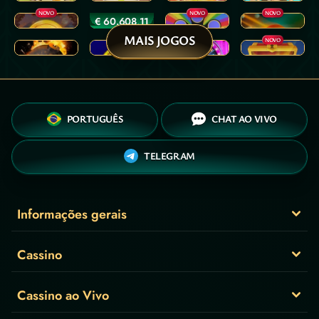
NOVO
NOVO
NOVO
€ 60.608,11
Ox Coin Burning Board
Hot Keno
Rainbow Catcher
Plinko
MAIS JOGOS
NOVO
NOVO
NOVO
Turbo Mines
9 Coins Burning Board
Plinko 5000
Tower
PORTUGUÊS
CHAT AO VIVO
TELEGRAM
Informações gerais
Cassino
Cassino ao Vivo