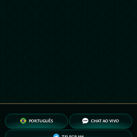
PORTUGUÊS
CHAT AO VIVO
TELEGRAM