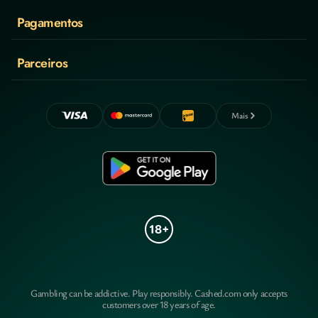
Pagamentos
Parceiros
Mais
Gambling can be addictive. Play responsibly. Cashed.com only accepts
customers over 18 years of age.