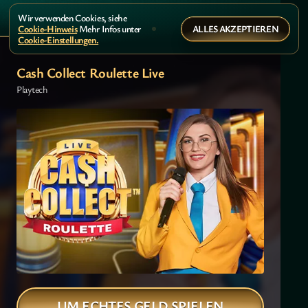
Wir verwenden Cookies, siehe
ALLES AKZEPTIEREN
Cookie-Hinweis
Mehr Infos unter
Cookie-Einstellungen.
Cash Collect Roulette Live
Playtech
UM ECHTES GELD SPIELEN