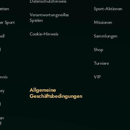
Datenschutzhinweis
etten
Sport-Aktionen
Verantwortungsvolles
Spielen
ler Sport
Missionen
Cookie-Hinweis
all
Sammlungen
l
Shop
Turniere
nnis
VIP
Allgemeine
key
Geschäftsbedingungen
l
an
l