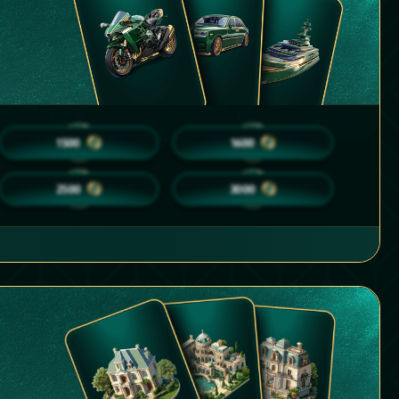
25
25
1500
1600
35
40
2500
3000