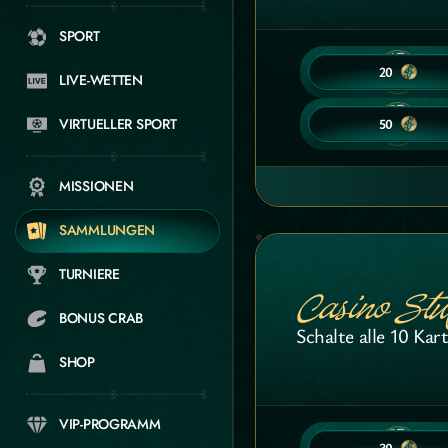
SPORT
1
1
20
20
LIVE-WETTEN
5
5
50
50
VIRTUELLER SPORT
MISSIONEN
SAMMLUNGEN
TURNIERE
Casino Stu
BONUS CRAB
Schalte alle 10 Kar
SHOP
VIP-PROGRAMM
5
5
30
30