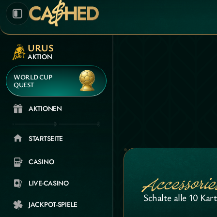
URUS
AKTION
WORLD CUP
QUEST
AKTIONEN
STARTSEITE
CASINO
Accessorie
LIVE-CASINO
Schalte alle 10 Kar
JACKPOT-SPIELE