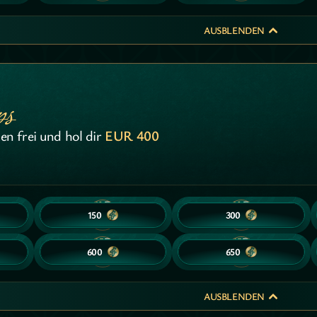
AUSBLENDEN
ps
ten frei und hol dir
EUR 400
10
10
10
10
150
150
300
300
15
15
15
15
600
600
650
650
AUSBLENDEN