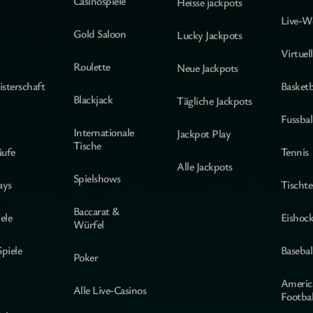
Casinospiele
Heisse jackpots
Live-W
Gold Saloon
Lucky Jackpots
Virtuel
Roulette
Neue Jackpots
sterschaft
Basketb
Blackjack
Tägliche Jackpots
Fussbal
Internationale
Jackpot Play
Tische
äufe
Tennis
Alle Jackpots
Spielshows
ays
Tischte
Baccarat &
ele
Eishoc
Würfel
Spiele
Basebal
Poker
Americ
Alle Live-Casinos
Footbal