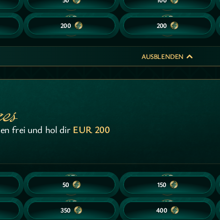
10
10
10
10
200
200
200
200
AUSBLENDEN
ces
ten frei und hol dir
EUR 200
5
5
10
10
50
50
150
150
10
10
15
15
350
350
400
400