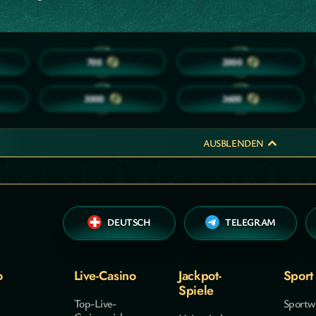
20
30
700
2000
40
45
3000
3600
AUSBLENDEN
DEUTSCH
TELEGRAM
o
Live-Casino
Jackpot-
Sport
Spiele
Top-Live-
Sportw