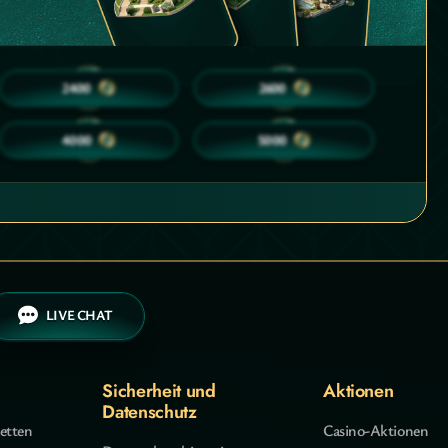
35
35
2400
2600
50
50
4000
5000
LIVE CHAT
Sicherheit und
Aktionen
Datenschutz
etten
Casino-Aktionen