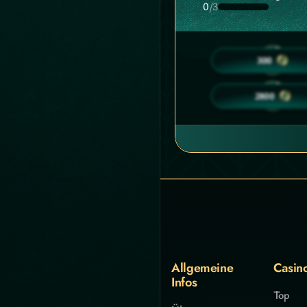
0
/3
10
300
40
2800
Allgemeine
Casin
Infos
Top