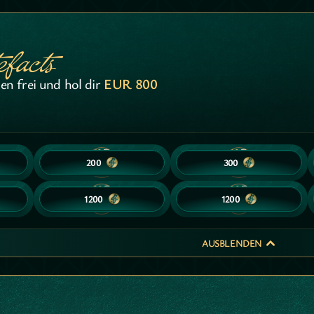
efacts
ten frei und hol dir
EUR 800
10
10
10
10
200
200
300
300
20
20
20
20
1200
1200
1200
1200
AUSBLENDEN