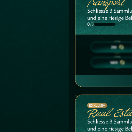
Transport
Schliesse 3 Sammlu
und eine riesige Be
0
/3
10
250
25
1600
EXKLUSIV
Real Esta
Schliesse 3 Sammlu
und eine riesige Be