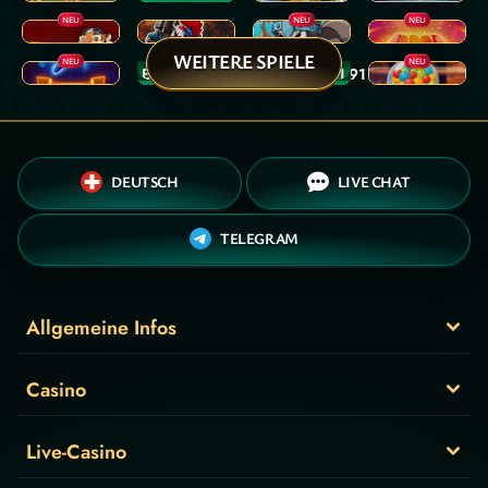
NEU
NEU
NEU
Three Reel Fruit Boost
Big Black Cock
Le Viking
Volcano Power - Hold & Hit 3x3
WEITERE SPIELE
NEU
NEU
EUR 165’271.91
EUR 165’271.91
Coin Craze: Power Up!
Gorgon's Luck
5 Dazzling Hot
Gobstopper Grind
DEUTSCH
LIVE CHAT
TELEGRAM
Allgemeine Infos
Casino
Live-Casino