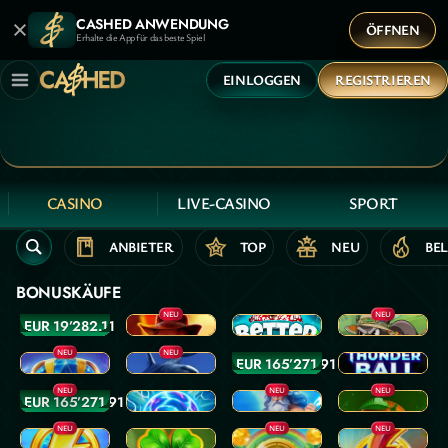
CASHED ANWENDUNG
ÖFFNEN
Erhalte die App für das beste Spiel
EINLOGGEN
REGISTRIEREN
CASINO
LIVE-CASINO
SPORT
ANBIETER
TOP
NEU
BEL
BONUSKÄUFE
NEU
NEU
EUR 19’282.11
5 Relics of Power: Hold & Win
Book of Ra Deluxe Buy Bonus
Better Bass Cash
Le Fisherman
NEU
NEU
EUR 165’271.91
Royal Strike
Dolphin's Pearl Deluxe Buy Bonus
Candy Palace 1000
Thunder Ball
NEU
NEU
NEU
EUR 165’271.91
Vizier Of The North x1000
Ultimate Energy Strike
3 Lightning Blitz
Magic Fruit$: Oranges
NEU
NEU
NEU
Thunder Coins XXL: Hold And Win
Wild Lucky Clover
Celtic Coins - Hold & Hit 3x3
Lightning Cash Strike