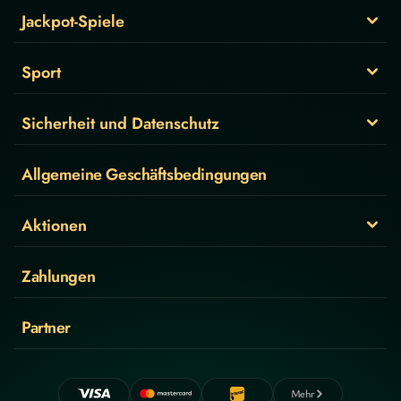
Jackpot-Spiele
Sport
Sicherheit und Datenschutz
Allgemeine Geschäftsbedingungen
Aktionen
Zahlungen
Partner
Mehr