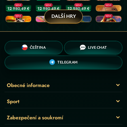
NOVÉ
NOVÉ
NOVÉ
NOVÉ
12 980,49 €
12 980,49 €
12 980,49 €
5 Pyramids of Gold: Hold & Win
Liberty Coins: Hold & Win
15 Totem Stacks: Hold & Win
Football Scratch
DALŠÍ HRY
NOVÉ
NOVÉ
NOVÉ
NOVÉ
Bill's Bucks Bonanza
Sweet Candy Fortune Bonanza
Greek Goddess: Siege of Olympus Megaways™
Firehawk Flames
ČEŠTINA
LIVE CHAT
TELEGRAM
Obecné informace
Sport
Zabezpečení a soukromí