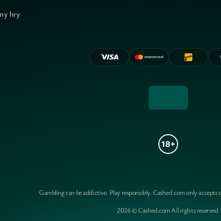
ny hry
Gambling can be addictive. Play responsibly. Cashed.com only accepts c
2026 © Cashed.com All rights reserved.