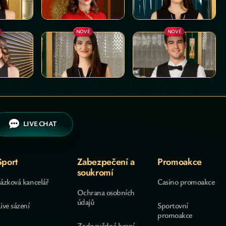
NOVÉ
NOVÉ
Blackjack 33
Blackjack 32
LIVE CHAT
Sport
Zabezpečení a
Promoakce
soukromí
ázková kancelář
Casino promoakce
Ochrana osobních
údajů
ive sázení
Sportovní
promoakce
Zodpovědné hraní