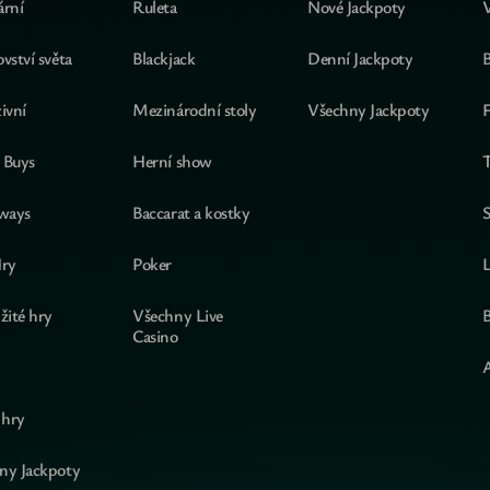
ární
Ruleta
Nové Jackpoty
V
vství světa
Blackjack
Denní Jackpoty
B
ivní
Mezinárodní stoly
Všechny Jackpoty
F
 Buys
Herní show
T
ways
Baccarat a kostky
S
Hry
Poker
L
ité hry
Všechny Live
B
Casino
A
 hry
ny Jackpoty