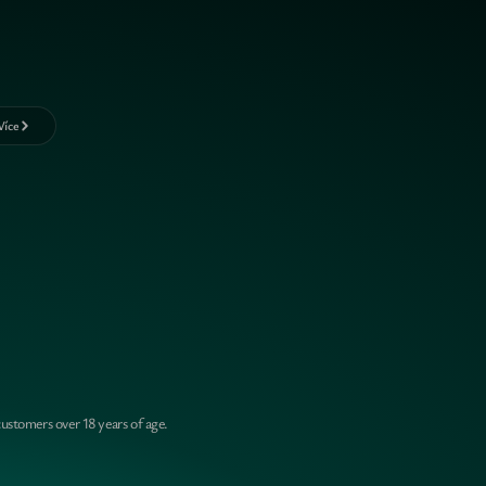
Více
ustomers over 18 years of age.