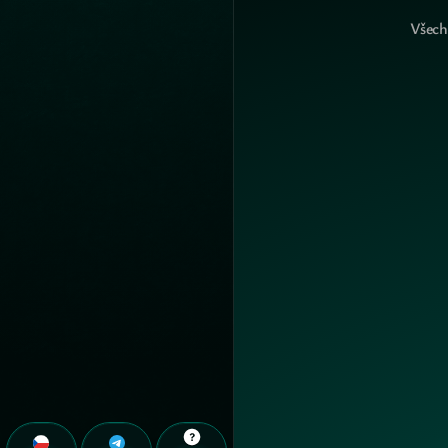
Všech