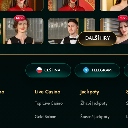
NOVÉ
NOVÉ
ckjack 34
Blackjack 2
Classic Roulette 2
DALŠÍ HRY
ČEŠTINA
TELEGRAM
no
Live Casino
Jackpoty
Top Live Casino
Žhavé Jackpoty
S
Gold Saloon
Šťastné jackpoty
L