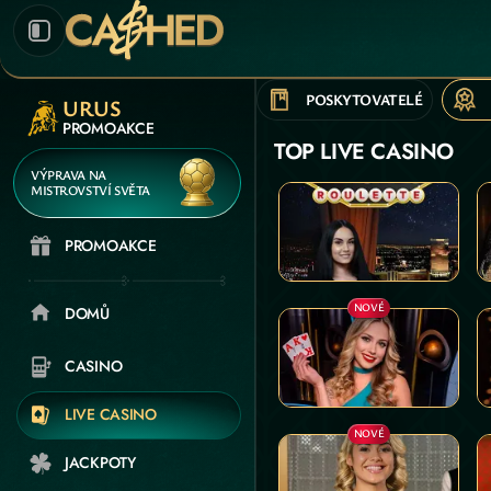
POSKYTOVATELÉ
URUS
PROMOAKCE
TOP LIVE CASINO
VÝPRAVA NA
MISTROVSTVÍ SVĚTA
Vegas Roulette 500x
Gol
PROMOAKCE
NOVÉ
DOMŮ
CASINO
Gravity Blackjack
Cab
LIVE CASINO
NOVÉ
JACKPOTY
Blackjack 31
Spe