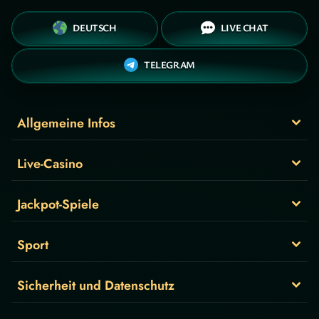
DEUTSCH
LIVE CHAT
TELEGRAM
Allgemeine Infos
Live-Casino
Jackpot-Spiele
Sport
Sicherheit und Datenschutz