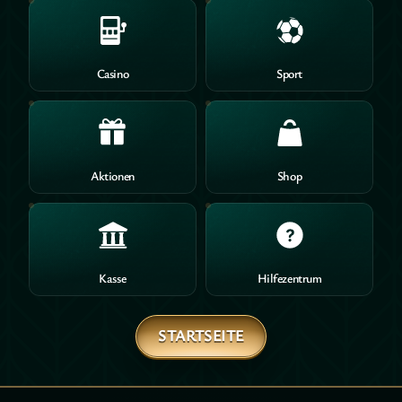
Casino
Sport
Aktionen
Shop
Kasse
Hilfezentrum
STARTSEITE