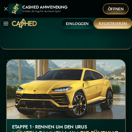
CASHED ANWENDUNG
ÖFFNEN
Erhalte die App für das beste Spiel
EINLOGGEN
REGISTRIEREN
ETAPPE 1
RENNEN UM DEN URUS