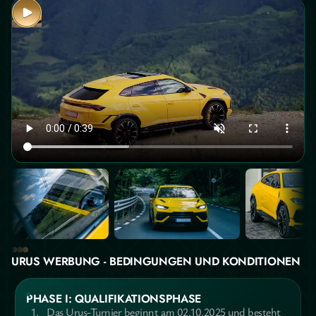
URUS WERBUNG - BEDINGUNGEN UND KONDITIONEN
PHASE I: QUALIFIKATIONSPHASE
1.
Das Urus-Turnier beginnt am 02.10.2025 und besteht