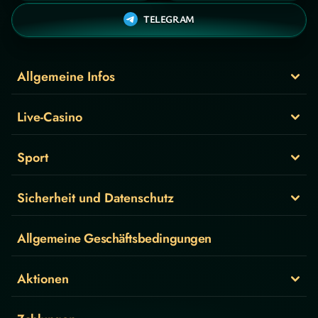
Rang
Preis
TELEGRAM
1:
1000 Urus-Münzen
Allgemeine Infos
2.:
800 Urus-Münzen
3.:
600 Urus-Münzen
Live-Casino
4:
550 Urus-Münzen
Sport
5:
500 Urus-Münzen
Sicherheit und Datenschutz
6:
450 Urus-Münzen
Allgemeine Geschäftsbedingungen
7:
400 Urus-Münzen
Aktionen
8:
350 Urus-Münzen
9:
300 Urus-Münzen