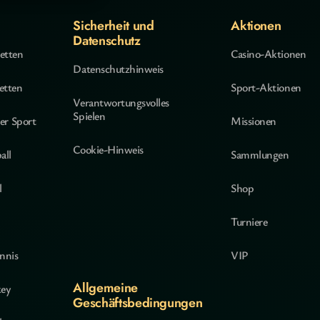
 im Casino einsetzen kannst. Nutze deine Sammlung von
rab ist deine Abkürzung zu noch mehr Gewinnen, indem
Sicherheit und
Aktionen
Datenschutz
Anbieters, eines Spiels oder eines Themas in die
etten
Casino-Aktionen
g unsicher bist, spiele einen Slot im Demomodus, bevor
Datenschutzhinweis
tzen, um dich in den allgemeinen Bereichen
elen!
etten
Sport-Aktionen
Verantwortungsvolles
Spielen
ler Sport
Missionen
ende von Slots; wir müssen dir nur dabei helfen, das
Cookie-Hinweis
all
Sammlungen
ts begannen mit einem einfachen Spielerlebnis, Walzen und
ch nur an den Walzen ziehen.
ncen bei einem einzigen Spin zu erhalten. Die Spieler
l
Shop
spieler.
szahlungen und Verluste. Spiele diese Slots, wenn es dir
Turniere
st du die richtige Stimmung. Spiele mit
n.
-Slot zu profitieren.
nnis
VIP
Allgemeine
key
Geschäftsbedingungen
Cashed spielen kannst? Nimm die Angebote auf der Seite