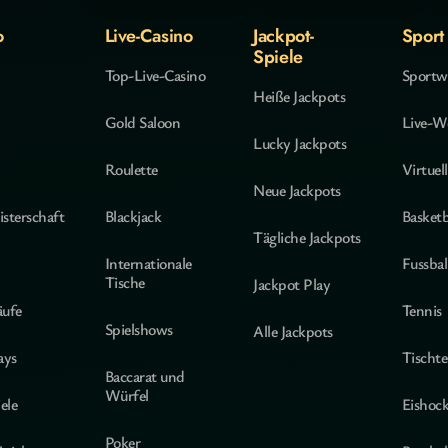
ordere Bonus-Spins, Gratiswetten oder Bonusgeld an, die du bei verschiedenen Spielen
zen, um Boni zu kaufen oder versuche, die Bonus Crab zu kontrollieren. Die Bonus C
o
Live-Casino
Jackpot-
Sport
Krabbenklaue die Preise aufhebst.
Spiele
 Suchleiste, um schneller zu einem bevorzugten Slot zu gelangen. Gib den Namen eines 
Top-Live-Casino
Sportw
 ein und du bekommst mehrere Optionen vorgeschlagen. Wenn du dir bei einem Vorschla
Heiße Jackpots
en ins volle Spiel einsteigst. Du kannst auch das Kategorie-Menü oder die Sitemap nu
nden, bevor du anfängst, die Spiele zu durchstöbern. Cashed Casino Slots für wildes Spi
Gold Saloon
Live-W
Lucky Jackpots
CASINO SLOTS THEMEN FÜR ALLE
Roulette
Virtuel
dich davon überzeugen, dass wir die Slots haben, nach denen du suchst. Wir haben Taus
Neue Jackpots
iel für dich zu finden. Eine kurze Einführung in Cashed Casino Slots:
sterschaft
Blackjack
Basketb
che Slots - Spiele eine Slot-Maschine, die den Ursprung aller Slots darstellt. Diese Slo
Tägliche Jackpots
inien. Diese schicken Slots verzichten auf extreme Animationen und lassen dich einfa
it mehreren Gewinnlinien - Spieler/innen nutzen diese Slots gerne, um mehr Gewinncha
Internationale
Fussbal
auf allen Gewinnlinien gewinnen; dies sind einige der Favoriten unserer Slot-Maschinen
Tische
Jackpot Play
 Slots - Mit einem Jackpot Slot kannst du auf Goldjagd gehen. Ignoriere die kleineren Au
m große Preispools geht.
äufe
Tennis
che Slots - Es sollte um die Unterhaltung gehen. Mit diesen dynamischen Slots erhält
Spielshows
Alle Jackpots
rundanimationen und Musik, und gewinne mit vollen Animationen und Feierlichkeite
nnen Slots nutzen, um ihren VIP-Status zu verbessern oder um von einem exklusiven VIP
ays
Tischte
Baccarat und
 alle bei Cashed aus!
Würfel
ele
Eishoc
N MIT CASHED SLOTS
Poker
s mit verbundenen Augen spielen, wenn du mit dem Sicherheitsnetz einer Aktion von 