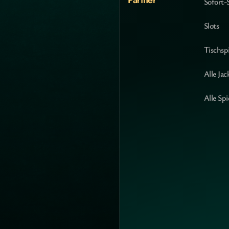
Sofort-
mit den Ak
Einzahlung
Slots
Bonusg
Cashba
Freispi
Tischspi
Bargeld
Die Bo
Alle Jac
Nachdem du
kaufen. No
Crab kannst
Alle Spi
Bonus jetz
Mit Cashed 
einige der 
Beliebte A
Casino 
Außerde
Wöchent
Wöchent
Weekend
Live Ca
Mehr bei C
CASHED 