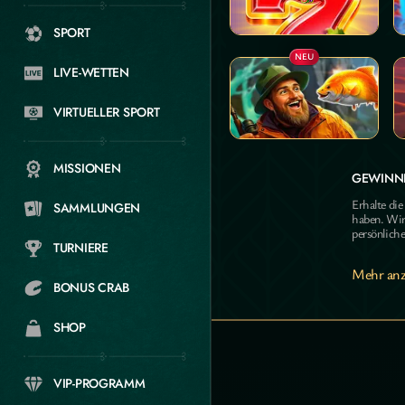
SPORT
NEU
LIVE-WETTEN
Fisherman's Luck
3 M
VIRTUELLER SPORT
MISSIONEN
GEWINNE
Erhalte die
SAMMLUNGEN
haben. Wir
persönliche
TURNIERE
Spiele eine
bestimmten 
Mehr anz
BONUS CRAB
zu belohnen
Spiele ein
eines priva
SHOP
Chance!
Zu den Spi
Wenn du dar
VIP-PROGRAMM
unglaublic