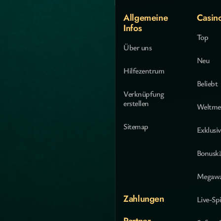
steigern. F
Casino Mün
Allgemeine
Casin
du mit der 
Infos
Benutze die
Top
Suchleiste
Über uns
du mit Münz
zurechtzufi
Neu
Hilfezentrum
CASHED 
Beliebt
Wir wollen 
Verknüpfung
perfekte Sp
erstellen
Weltmei
Klassis
Gewinnl
Sitemap
Slots m
Exklusiv
können 
Jackpot
mehr u
Bonusk
Dynamis
Hinterg
VIPs kö
Megaw
Probiere sie
Zahlungen
Live-Spi
AKTIONE
Warum Slot
Partner