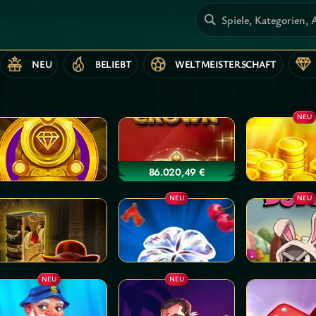
Spiele, Kategorien, 
NEU
BELIEBT
WELTMEISTERSCHAFT
NEU
er Grand Link Express: Hold & Win
Shining Crown
Hot Fortune Hold and Wi
86.020,49 €
NEU
NEU
k of Ra Deluxe 6
4 Supercharged Clovers: Hold and Win
Le Bunny
NEU
NEU
ky Bass: Mega Cash Collect
Miami Mayhem
Dice & Roll