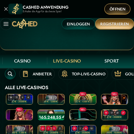
CASHED ANWENDUNG
ÖFFNEN
Erhalte die App für das beste Spiel
EINLOGGEN
REGISTRIEREN
CASINO
LIVE-CASINO
SPORT
ANBIETER
TOP-LIVE-CASINO
GOL
ALLE LIVE-CASINOS
NEU
NEU
4 / 7
26
15
6
4
Mega Roulette
Blackjack 77 - Ruby
Money Time
Gravity Blackjack
0,1 €
 - 20.000 € 
50 €
 - 5.000 € 
0,1 €
 - 4.600 € 
4
20
14
29
NEU
NEU
9
24
14
28
19
17
29
27
Gravity Roulette
Football Thrill
165.248,55 €
Rush Atom Roulette
Speed Roulette
0,1 €
 - 20.000 € 
28
7
33
2
17
19
13
21
32
19
35
27
3
30
18
28
2 / 7
2 / 7
23
5
12
2
25
2
34
13
Blackjack 78 - Ruby
Gold Saloon VIP Speed Roulette
Turkish Mega Roulette
VIP Blackjack 14 - Emerald
100 €
 - 5.000 € 
0,1 €
 - 20.000 € 
0,1 €
 - 20.000 € 
500 €
 - 10.000 € 