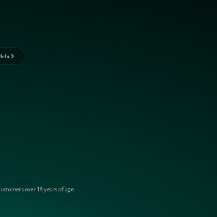
Mehr
ustomers over 18 years of age.