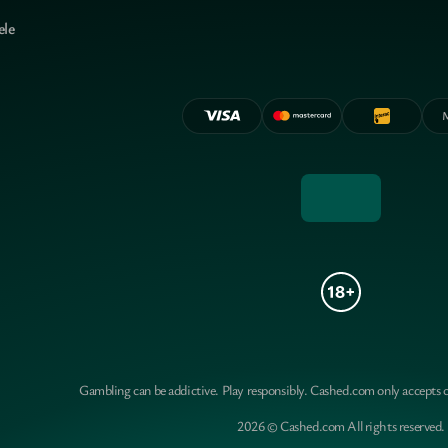
ele
Gambling can be addictive. Play responsibly. Cashed.com only accepts c
2026 © Cashed.com All rights reserved.