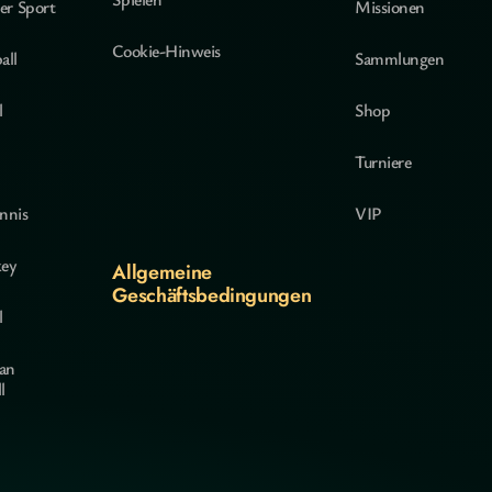
ler Sport
Missionen
Cookie-Hinweis
all
Sammlungen
l
Shop
Turniere
nnis
VIP
key
Allgemeine
Geschäftsbedingungen
l
an
l