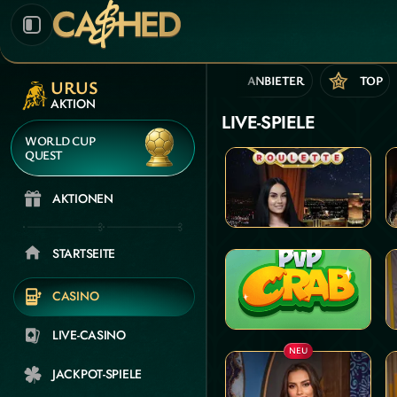
ANBIETER
TOP
URUS
AKTION
LIVE-SPIELE
WORLD CUP
QUEST
Vegas Roulette 500x
Gol
AKTIONEN
STARTSEITE
CASINO
CashCrab Football PvP
Liv
LIVE-CASINO
NEU
JACKPOT-SPIELE
Bet On Teen Patti
Oas