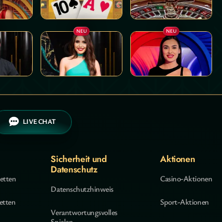
NEU
NEU
VIP NC Baccarat
The Kickoff
LIVE CHAT
Sicherheit und
Aktionen
Datenschutz
etten
Casino-Aktionen
Datenschutzhinweis
etten
Sport-Aktionen
Verantwortungsvolles
Spielen