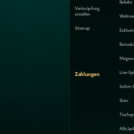
Beliebt
Verknüpfung
erstellen
Weltmei
Sitemap
Exklusiv
Bonusk
Megaw
Live-Spi
Zahlungen
Sofort-
Slots
Tischspi
Alle Jac