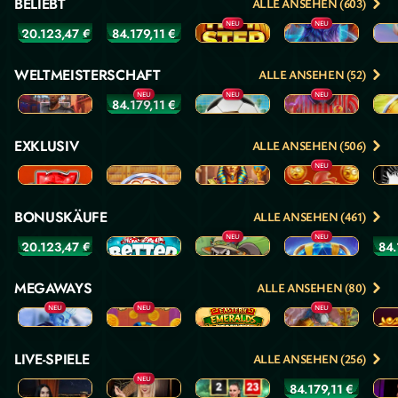
BELIEBT
ALLE ANSEHEN (603)
NEU
NEU
20.123,47 €
84.179,11 €
Break the Piggy Bank
100 Golden Coins: Reel Fishing
Hot Step
3 Apex Treasures
Gemhal
WELTMEISTERSCHAFT
ALLE ANSEHEN (52)
NEU
NEU
NEU
84.179,11 €
Penalty - From the Streets
Trophy Rush Triple Boost
Penalty Unlimited
3 Gods Of Goalympus
Fortune
EXKLUSIV
ALLE ANSEHEN (506)
NEU
Wild Wins 40
Golden Till
Golden Fate 1000
Chicken Coin
Life a
BONUSKÄUFE
ALLE ANSEHEN (461)
NEU
NEU
20.123,47 €
84.
5 Relics of Power: Hold & Win
Better Bass Cash
Le Fisherman
Royal Strike
Candy 
MEGAWAYS
ALLE ANSEHEN (80)
NEU
NEU
NEU
Megaways Jack Frost
Magic Mummy Megaways
Eastern Emeralds Megaways
Gods of Olympus III Megaways
LIVE-SPIELE
ALLE ANSEHEN (256)
NEU
84.179,11 €
Vegas Roulette 500x
Gold Saloon Roulette
Dynamic Roulette 120x
Candy Wheel
Gravit