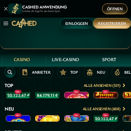
CASHED ANWENDUNG
ÖFFNEN
Erhalte die App für das beste Spiel
EINLOGGEN
REGISTRIEREN
CASINO
LIVE-CASINO
SPORT
ANBIETER
TOP
NEU
BEL
TOP
ALLE ANSEHEN (531)
NEU
NEU
NEU
20.123,47 €
84.179,11 €
Crack The Piggy Bank Express
100 Super Hot
Super 7's Boost
3 Hot Chilli Peppers Extra
Hot St
NEU
ALLE ANSEHEN (608)
NEU
NEU
NEU
20.123,47 €
Clover Spark - Hold & Hit 3x3
Flame Fruits Frenzy Hold and Win
3 Super Porky Banks
Beaks Gold
Money 