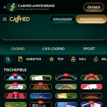
CASHED ANWENDUNG
ÖFFNEN
Erhalte die App für das beste Spiel
EINLOGGEN
REGISTRIEREN
CASINO
LIVE-CASINO
SPORT
ANBIETER
TOP
NEU
BEL
TISCHSPIELE
NEU
NEU
NEU
Diamond Blackjack
BlackJack Lucky Sevens
Multiplier Auto Roulette
Virtual Roulette Phenom x120
NEU
NEU
Ultimate Texas Holdem
Roulette Classic
Virtual Eye of Ra Roulette 2000x
Blackjack
NEU
Blackjack Premium
European Roulette
HI-LO
European Roulette
NEU
NEU
Texas Holdem Poker
Titan roulette deluxe
Jacks or Better
Video Poker