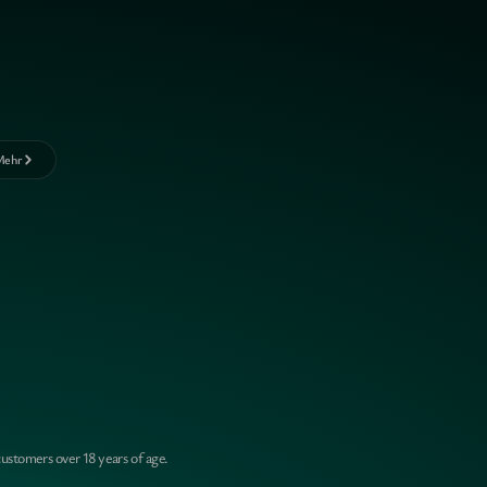
Mehr
ustomers over 18 years of age.