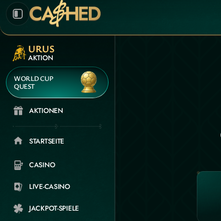
URUS
AKTION
WORLD CUP
QUEST
AKTIONEN
STARTSEITE
CASINO
LIVE-CASINO
JACKPOT-SPIELE