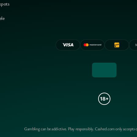
kpots
ele
Gambling can be addictive. Play responsibly. Cashed.com only accepts c