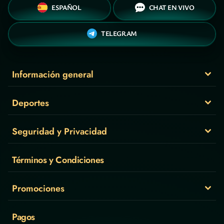
ESPAÑOL
CHAT EN VIVO
TELEGRAM
Información general
Deportes
Seguridad y Privacidad
Términos y Condiciones
Promociones
Pagos