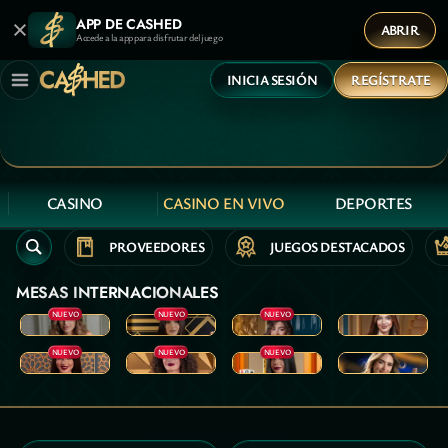
APP DE CASHED
ABRIR
Accede a la app para disfrutar del juego
INICIA SESIÓN
REGÍSTRATE
CASINO
CASINO EN VIVO
DEPORTES
PROVEEDORES
JUEGOS DESTACADOS
MESAS INTERNACIONALES
NUEVO
NUEVO
NUEVO
French Roulette
Spanish Roulette
Roleta Brasileira
Live Altin Roulette
NUEVO
NUEVO
NUEVO
Türkçe VIP Blackjack 1
Türkçe Rulet
Türkçe VIP Blackjack 2
Dice Turkish Roulette