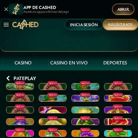
APP DE CASHED
ABRIR
Accede a la app para disfrutar del juego
INICIA SESIÓN
REGÍSTRATE
CASINO
CASINO EN VIVO
DEPORTES
PATEPLAY
NUEVO
NUEVO
NUEVO
NUEVO
Fruit Attack 5 Pate Link
Virtual Roulette Phenom x120
Bags of Gold
Virtual Roulette Phenom x72
NUEVO
NUEVO
NUEVO
NUEVO
Virtual Roulette Phenom x500
Bags of Gold x1000
Regal Spins 20 Pate Link
Regal Spins 5 Pate Link
NUEVO
NUEVO
Virtual Roulette
Redfate 5
Regal Spins 5
Regal Spins 10
NUEVO
NUEVO
NUEVO
NUEVO
Regal Spins 20
Pome Race 5
Pome Race 10
Pome Race 20
NUEVO
NUEVO
NUEVO
NUEVO
Sevens Heat 5
Sevens Heat 10
Sevens Heat 20
Sevens Heat 40