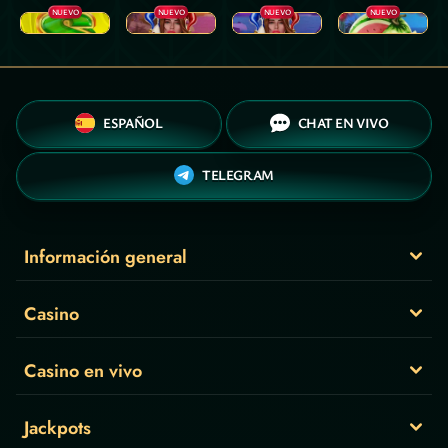
NUEVO
NUEVO
NUEVO
NUEVO
Sevens Heat 100
Bufona Alegre 5
Bufona Alegre 10
Bufona Alegre 20
ESPAÑOL
CHAT EN VIVO
TELEGRAM
Información general
Casino
Casino en vivo
Jackpots