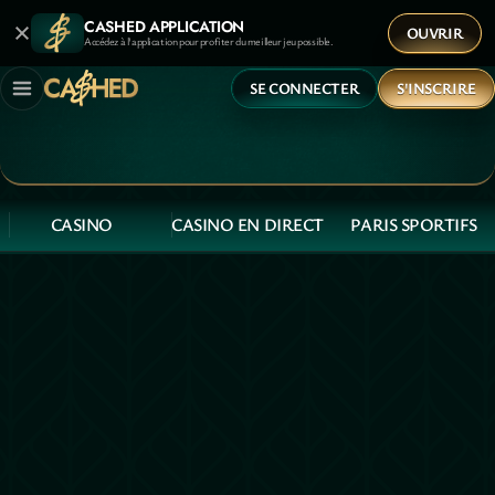
CASHED APPLICATION
OUVRIR
Accédez à l'application pour profiter du meilleur jeu possible.
SE CONNECTER
S'INSCRIRE
CASINO
CASINO EN DIRECT
PARIS SPORTIFS