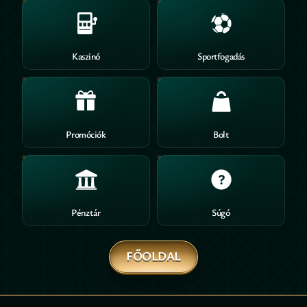
Kaszinó
Sportfogadás
Promóciók
Bolt
Pénztár
Súgó
FŐOLDAL