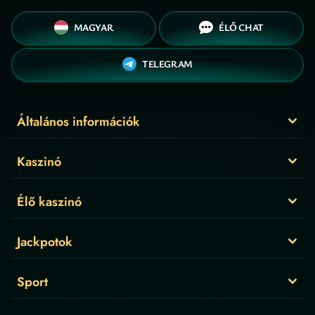
MAGYAR
ÉLŐ CHAT
TELEGRAM
Általános információk
Kaszinó
Élő kaszinó
Jackpotok
Sport