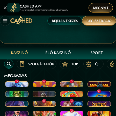
CASHED APP
MEGNYIT
A legjobb játékélményhez töltsd le az alkalmazást.
BEJELENTKEZÉS
REGISZTRÁCIÓ
KASZINÓ
ÉLŐ KASZINÓ
SPORT
SZOLGÁLTATÓK
TOP
ÚJ
MEGAWAYS
ÚJ
ÚJ
ÚJ
Megaways Jack Frost
Magic Mummy Megaways
Gods of Olympus III Megaways
Dogmasons MegaWOOF
ÚJ
Alive! Megaways
Legacy of Kong Maxways
Book of Gems Megaways
Book Of Shining Hot Jumboways
ÚJ
ÚJ
Gold Panther Maxways
Buffalo Dale: GrandWays
Lady Wolf Moon Megaways
8 Tigers Gold Megaways
ÚJ
Big Top Bonanza Megaways
Megaways Jack
Diamond Charge Megaways
Caishen Deluxe Maxways