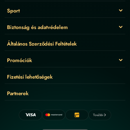
Sport
Biztonság és adatvédelem
Általános Szerződési Feltételek
Promóciók
Fizetési lehetőségek
Partnerek
További