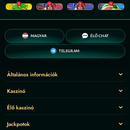
ÚJ
ÚJ
ÚJ
ÚJ
Sevens Heat 100
Bufona Alegre 5
Bufona Alegre 10
Bufona Alegre 20
MAGYAR
ÉLŐ CHAT
TELEGRAM
Általános információk
Kaszinó
Élő kaszinó
Jackpotok