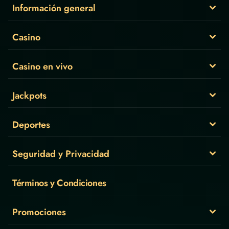
antes de avanzar al juego completo con monedas del casino. También puede usar
Información general
el menú de Categorías o el Mapa del Sitio para ubicarse en las secciones generales
antes de comenzar a revisar juegos. Tragamonedas de casino Cashed para una
experiencia intensa.
Casino
TEMAS DE TRAGAMONEDAS CASHED PARA TODOS
Queremos demostrarle que tenemos los tragamonedas que está buscando.
Casino en vivo
Contamos con miles de opciones; solo debemos ayudarle a encontrar la ideal. Una
breve introducción a los Tragamonedas del Casino Cashed:
Tragamonedas Clásicos - Juegue una máquina tragamonedas que representa
Jackpots
los inicios de todos los tragamonedas. Ofrecen jugabilidad simple, carretes y
líneas de pago. Estos elegantes tragamonedas dejan de lado las animaciones
excesivas para enfocarse en hacer girar los carretes.
Deportes
Tragamonedas de Múltiples Líneas - A los jugadores les gustan estos
tragamonedas porque ofrecen más oportunidades de ganar con un solo giro.
Puede ganar en todas las líneas de pago; son algunos de los favoritos de
nuestros jugadores.
Seguridad y Privacidad
Tragamonedas con Jackpot - Vaya por los premios grandes con un
tragamoneda de jackpot. Ignore los premios pequeños y las pérdidas. Juegue
estos si lo que busca son enormes pozos acumulados.
Términos y Condiciones
Tragamonedas Dinámicos - Se trata del entretenimiento. Tome la
mentalidad adecuada con estos tragamonedas dinámicos. Juegue con
animaciones de fondo y música, y gane con animaciones completas y
celebraciones.
Promociones
Los VIP pueden usar tragamonedas para avanzar su estatus VIP o aprovechar
un tragamoneda exclusivo para VIP.