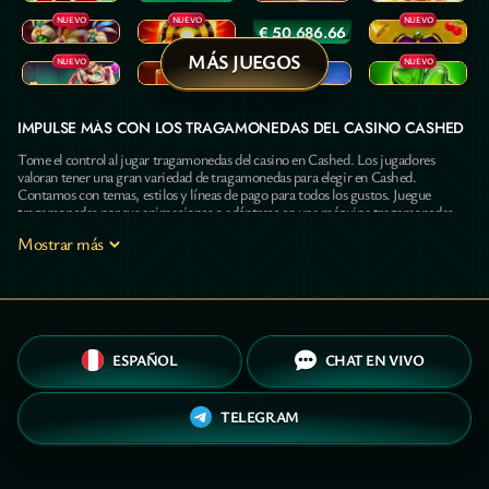
NUEVO
NUEVO
NUEVO
€ 50,686.66
3 Magical Genies
Fire Express: Hold & Win
Art of Gold - Golden Coins Link
Golden Crown Hold and Win
MÁS JUEGOS
NUEVO
NUEVO
NUEVO
NUEVO
Overdose
Hell Cash
Behind Bars: Masterplan
Winning Clover 5
IMPULSE MÁS CON LOS TRAGAMONEDAS DEL CASINO CASHED
Tome el control al jugar tragamonedas del casino en Cashed. Los jugadores
valoran tener una gran variedad de tragamonedas para elegir en Cashed.
Contamos con temas, estilos y líneas de pago para todos los gustos. Juegue
tragamonedas por sus animaciones o adéntrese en una máquina tragamonedas
para una experiencia más personal.
Mostrar más
Juegue una máquina tragamonedas con seres míticos y personajes de la suerte, o
elija un tema que evoque recuerdos de su infancia. Independiente de cómo llegó a
cierto tipo de tragamoneda, puede estar seguro de haber encontrado un juego
con potencial para otorgar grandes premios. Incluso puede jugar tragamonedas
exclusivos con enormes pozos acumulados. Y si es VIP, tenemos una máquina
tragamonedas especial esperando por usted. Juegue un tragamoneda VIP con
ESPAÑOL
CHAT EN VIVO
oportunidades de ganar premios mayores y avanzar su estatus VIP dentro del
casino. Los VIP de alto nivel también disfrutan del privilegio de gerentes VIP
privados que los orientan hacia juegos y ofertas exclusivas. Todo se vuelve real
TELEGRAM
cuando apuesta en una máquina tragamonedas del casino Cashed.
Use la barra de Búsqueda para llegar más rápido a su máquina tragamonedas
favorita. Escriba el proveedor, nombre del juego o tema, y se le sugerirán varias
opciones. Si duda sobre una sugerencia, juegue un tragamoneda en modo demo