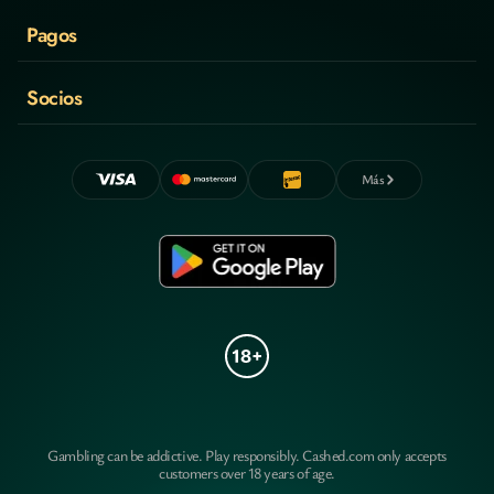
Pagos
Socios
Más
Gambling can be addictive. Play responsibly. Cashed.com only accepts
customers over 18 years of age.