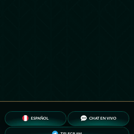
ESPAÑOL
CHAT EN VIVO
TELEGRAM