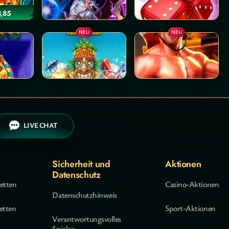
3,85
NEU
NEU
Cocktail Rush Buy Bonus
Wild Firemen
LIVE CHAT
Sicherheit und
Aktionen
Datenschutz
etten
Casino-Aktionen
Datenschutzhinweis
etten
Sport-Aktionen
Verantwortungsvolles
Spielen