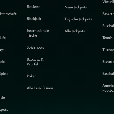
Virtuel
Roulette
Neue Jackpots
sterschaft
Basketb
Blackjack
Tägliche Jackpots
Fussbal
Internationale
Alle Jackpots
Tische
äufe
Tennis
Spielshows
ays
Tischte
Baccarat &
ele
Eishoc
Würfel
Spiele
Basebal
Poker
Americ
Alle Live-Casinos
Footbal
ele
kpots