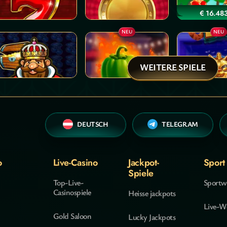
€ 16.48
NEU
NEU
Treasures
Flaming Peppers Hold and Spin
Paws of Egypt
WEITERE SPIELE
DEUTSCH
TELEGRAM
o
Live-Casino
Jackpot-
Sport
Spiele
Top-Live-
Sportw
Casinospiele
Heisse jackpots
Live-W
Gold Saloon
Lucky Jackpots