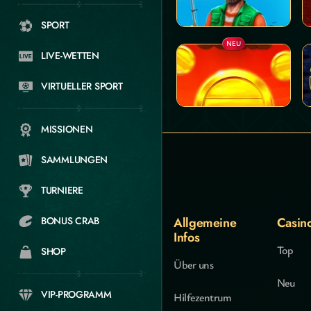
SPORT
NEU
LIVE-WETTEN
Rich Coins Hold and Spin
40 
VIRTUELLER SPORT
MISSIONEN
SAMMLUNGEN
TURNIERE
Allgemeine
Casin
BONUS CRAB
Infos
Top
SHOP
Über uns
Neu
VIP-PROGRAMM
Hilfezentrum