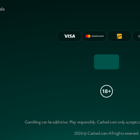
ele
Gambling can be addictive. Play responsibly. Cashed.com only accepts c
2026 © Cashed.com All rights reserved.