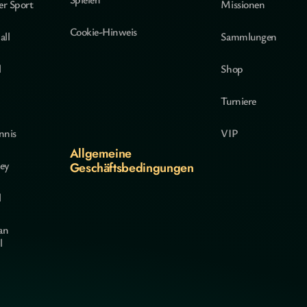
ler Sport
Missionen
Cookie-Hinweis
all
Sammlungen
l
Shop
Turniere
nnis
VIP
Allgemeine
key
Geschäftsbedingungen
l
an
l