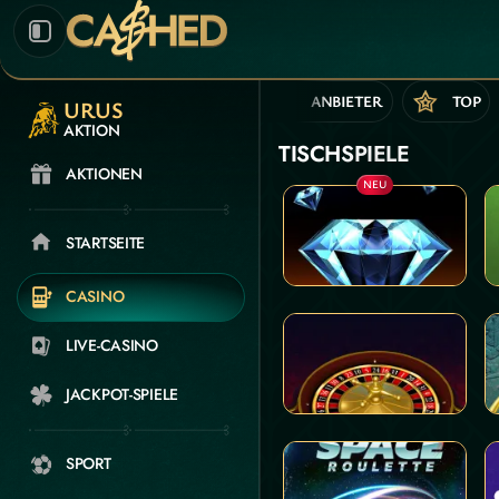
ANBIETER
TOP
URUS
AKTION
TISCHSPIELE
AKTIONEN
NEU
STARTSEITE
Diamond Blackjack
Bla
CASINO
LIVE-CASINO
European Roulette
Vir
JACKPOT-SPIELE
SPORT
Virtual Space Roulette
Vid