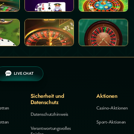
American Roulette 3D
European Roulette
LIVE CHAT
Sicherheit und
Aktionen
Datenschutz
etten
Casino-Aktionen
Datenschutzhinweis
etten
Sport-Aktionen
Verantwortungsvolles
Spielen