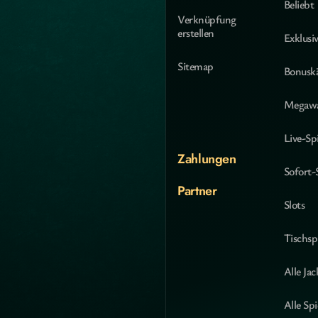
Beliebt
Verknüpfung
erstellen
Exklusi
Sitemap
Bonusk
Megaw
Live-Sp
Zahlungen
Sofort-
Partner
Slots
Tischsp
Alle Ja
Alle Spi