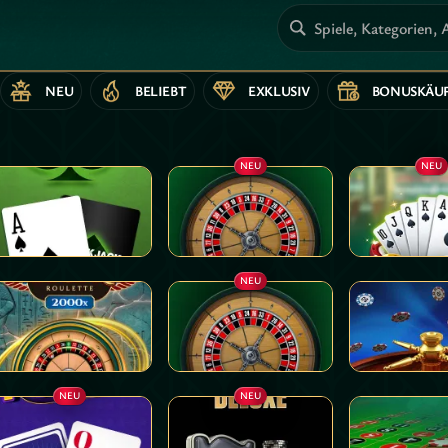
Spiele, Kategorien, 
NEU
BELIEBT
EXKLUSIV
BONUSKÄU
NEU
NEU
ckJack Lucky Sevens
Virtual Roulette Phenom x72
Ultimate Texas Holdem
NEU
tual Eye of Ra Roulette 2000x
Virtual Roulette Phenom x120
European Roulette
NEU
NEU
eo Poker
Titan roulette deluxe
Apollo European Roulette