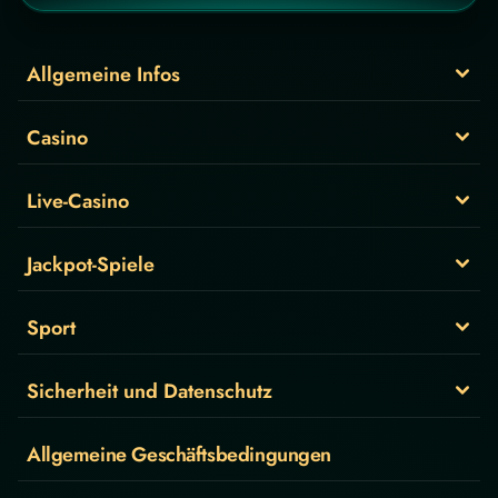
Allgemeine Infos
Casino
Live-Casino
Jackpot-Spiele
Sport
Sicherheit und Datenschutz
Allgemeine Geschäftsbedingungen