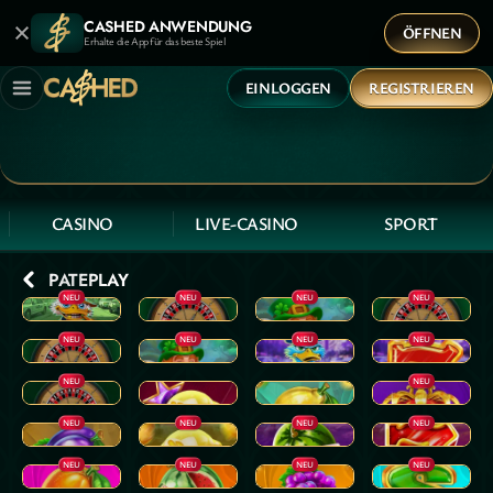
CASHED ANWENDUNG
ÖFFNEN
Erhalte die App für das beste Spiel
EINLOGGEN
REGISTRIEREN
CASINO
LIVE-CASINO
SPORT
PATEPLAY
NEU
NEU
NEU
NEU
Fruit Attack 5 Pate Link
Virtual Roulette Phenom x120
Bags of Gold
Virtual Roulette Phenom x72
NEU
NEU
NEU
NEU
Virtual Roulette Phenom x500
Bags of Gold x1000
Regal Spins 20 Pate Link
Regal Spins 5 Pate Link
NEU
NEU
Virtual Roulette
Redfate 5
Regal Spins 5
Regal Spins 10
NEU
NEU
NEU
NEU
Regal Spins 20
Pome Race 5
Pome Race 10
Pome Race 20
NEU
NEU
NEU
NEU
Sevens Heat 5
Sevens Heat 10
Sevens Heat 20
Sevens Heat 40