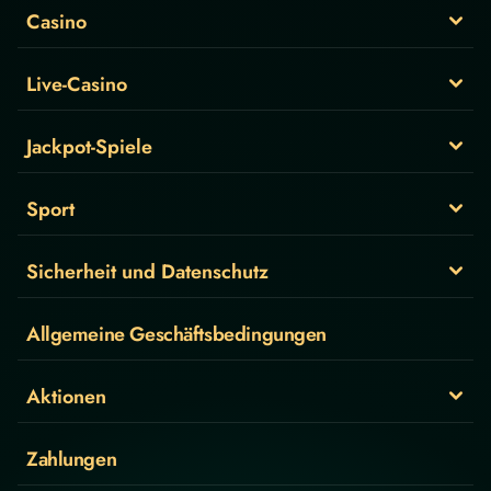
Casino
Live-Casino
Jackpot-Spiele
Sport
Sicherheit und Datenschutz
Allgemeine Geschäftsbedingungen
Aktionen
Zahlungen