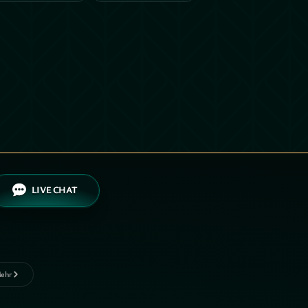
LIVE CHAT
ehr