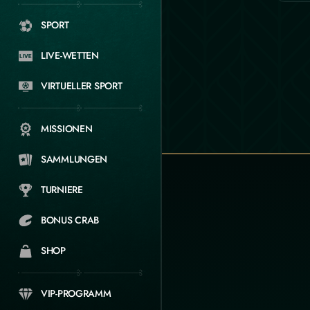
SPORT
LIVE-WETTEN
VIRTUELLER SPORT
MISSIONEN
SAMMLUNGEN
TURNIERE
BONUS CRAB
SHOP
VIP-PROGRAMM