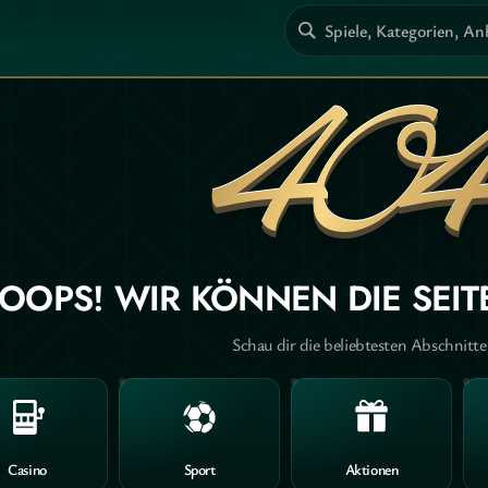
Spiele, Kategorien, An
OOPS! WIR KÖNNEN DIE SEIT
Schau dir die beliebtesten Abschnitte
Casino
Sport
Aktionen