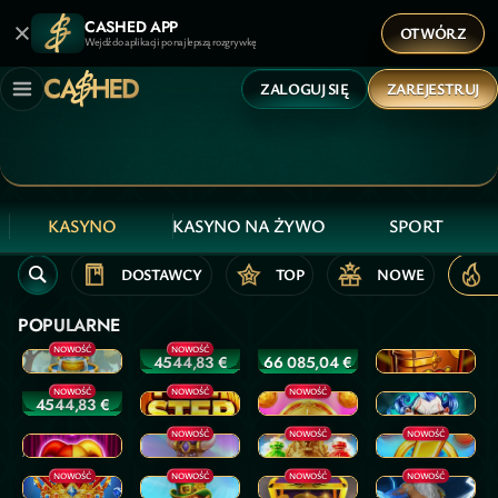
CASHED APP
OTWÓRZ
Wejdź do aplikacji po najlepszą rozgrywkę
ZALOGUJ SIĘ
ZAREJESTRUJ
KASYNO
KASYNO NA ŻYWO
SPORT
DOSTAWCY
TOP
NOWE
POPULARNE
NOWOŚĆ
NOWOŚĆ
4544,83 €
66 085,04 €
Well of Riches
Triple 5’s: Supercharged
100 Golden Coins: Reel Fishing
Book of Ra
NOWOŚĆ
NOWOŚĆ
NOWOŚĆ
4544,83 €
Thunderline Express: Hold & Win
Hot Step
Fortune Coins Unlimited Fortune
It's a Joker
NOWOŚĆ
NOWOŚĆ
NOWOŚĆ
Joker Streak XL: Hold and Win
Gemhalla Xtreme
Riches Express
3 Thunder Coins: Hold and Win
NOWOŚĆ
NOWOŚĆ
NOWOŚĆ
NOWOŚĆ
3x3 Grand Crown: Hold the Spin
Lucky Trio Pots Hold and Win
36 Coins Score The Jackpot
Ze Zeus