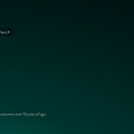
ięcej
ustomers over 18 years of age.