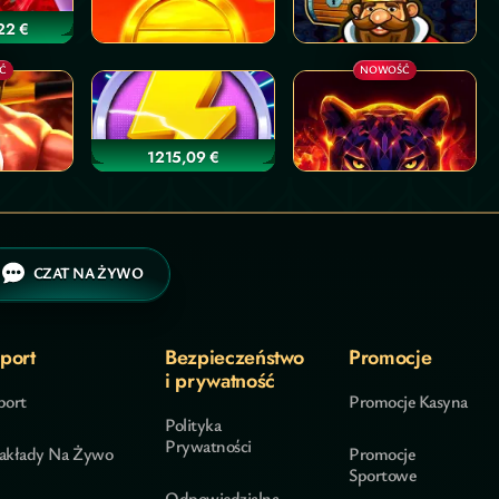
22 €
Ć
NOWOŚĆ
Super Cash Boost: Hold & Win
Flaming Jaguar Jackpot
1215,09 €
CZAT NA ŻYWO
port
Bezpieczeństwo
Promocje
i prywatność
port
Promocje Kasyna
Polityka
Prywatności
akłady Na Żywo
Promocje
Sportowe
Odpowiedzialna