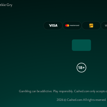
tkie Gry
W
Gambling can be addictive. Play responsibly. Cashed.com only accepts c
2026 © Cashed.com All rights reserved.