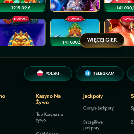
1215,09 €
141 000,
NOWOŚĆ
NOWOŚĆ
NOWOŚ
s of Egypt
Cocktail Rush Buy Bonus
Wild Firemen
WIĘCEJ GIER
141 000,22 €
POLSKI
TELEGRAM
no
Kasyno Na
Jackpoty
S
Żywo
Gorące Jackpoty
S
Top Kasyna na
żywo
Szczęśliwe
Z
Jackpoty
Gold Saloon