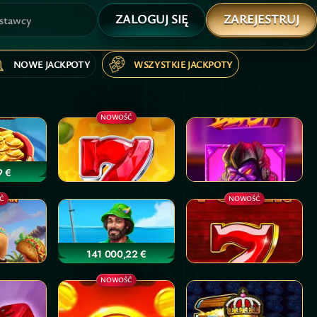
ZALOGUJ SIĘ
ZAREJESTRUJ
ostawcy
NOWE JACKPOTY
WSZYSTKIE JACKPOTY
NOWOŚĆ
e Tides
Star Heat 40
Cyber Beast
9 €
Ć
NOWOŚĆ
20 Golden Coins: Reel Fishing
Super Power Bell Link Boost
141 000,22 €
NOWOŚĆ
Rich Coins Hold and Spin
40 Treasures