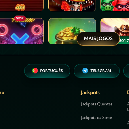
NOVO
 Paradise
Triple Trick Clover Hold and Win
Coin Bang Bang: Hold & 
MAIS JOGOS
14 801,
PORTUGUÊS
TELEGRAM
no
Jackpots
Jackpots Quentes
A
D
Jackpots da Sorte
A