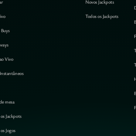
ar
Novos Jackpots
D
ivo
Todos os Jackpots
B
 Buys
F
ways
T
ao Vivo
T
 Instantâneos
H
B
 de mesa
F
 os Jackpots
os Jogos