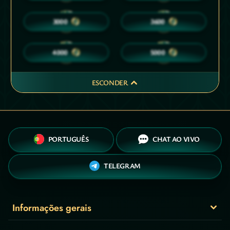
40
45
3000
3600
50
50
4000
5000
ESCONDER
PORTUGUÊS
CHAT AO VIVO
TELEGRAM
Informações gerais