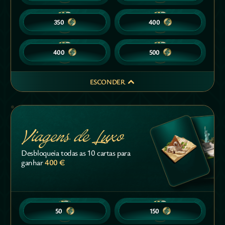
10
10
15
15
350
350
400
400
15
15
15
15
400
400
500
500
ESCONDER
Viagens de Luxo
Desbloqueia todas as 10 cartas para
400 €
ganhar
5
5
10
10
50
50
150
150