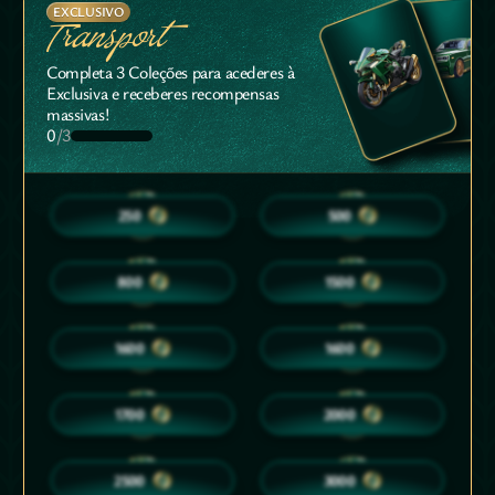
EXCLUSIVO
Transport
Completa 3 Coleções para acederes à
Exclusiva e receberes recompensas
massivas!
0
/3
10
15
250
500
20
25
800
1500
25
25
1600
1600
30
30
1700
2000
35
40
2500
3000