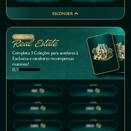
ESCONDER
EXCLUSIVO
Real Estate
Completa 3 Coleções para acederes à
Exclusiva e receberes recompensas
massivas!
0
/3
10
20
300
700
30
35
2000
2400
35
40
2600
2800