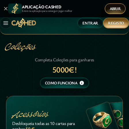
APLICAÇÃO CASHED
ABRIR
Entre na aplicação para conseguir jogar melhor
ENTRAR
REGISTO
Coleções
Completa Coleções para ganhares
5000€!
COMO FUNCIONA
Acessórios
Desbloqueia todas as 10 cartas para
50 €
ganhar