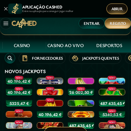
APLICAÇÃO CASHED
ABRIR
Entre na aplicação para conseguir jogar melhor
ENTRAR
REGISTO
CASINO
CASINO AO VIVO
DESPORTOS
FORNECEDORES
JACKPOTS QUENTES
NOVOS JACKPOTS
NOVO
NOVO
NOVO
40 196,42 €
8’s On Fire: Supercharged
16 Coins Grand Platinum Edition
Purple Hot
3 Hero Piggies
NOVO
NOVO
NOVO
NOVO
40 196,42 €
26 002,50 €
Bash The Banana Stash:Hold & Win
Wild Hot 40 Blow Booster
40 Art of Gold Dice - Golden Coins Link
20 Blazing Clover
NOVO
5325,47 €
487 435,45 €
Piggy Riches Megaways
Coins of Dragon - Hold & Win
Leprechaun's Luck
Shining Hot 20 Jackpot Play
NOVO
NOVO
40 196,42 €
5340,53 €
Pub Fruits
3 Pyramids of Gold: Hold & Win
Buffalo Sunset
Zeus Lightning MegaWays
NOVO
NOVO
487 435,45 €
Power of Zeus
Hot Slot: 777 Crown
Shining Hot 100 Jackpot Play
Infinity Treasure