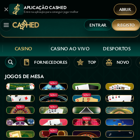
APLICAÇÃO CASHED
ABRIR
Entre na aplicação para conseguir jogar melhor
ENTRAR
REGISTO
CASINO
CASINO AO VIVO
DESPORTOS
FORNECEDORES
TOP
NOVO
JOGOS DE MESA
NOVO
American Blackjack
Diamond Blackjack
BlackJack Lucky Sevens
FACES AND DEUCES
NOVO
NOVO
European Blackjack
Multiplier Auto Roulette
Blackjack Multipliers
Black Jack
NOVO
NOVO
Virtual Roulette Phenom x120
Ultimate Texas Holdem
Single Deck Blackjack
Virtual Eye of Ra Roulette 2000x
NOVO
NOVO
European Mega Boost Roulette
Blackjack
Blackjack Premium
European Roulette
NOVO
HI-LO
BlackJack Gold
European Roulette
European Roulette