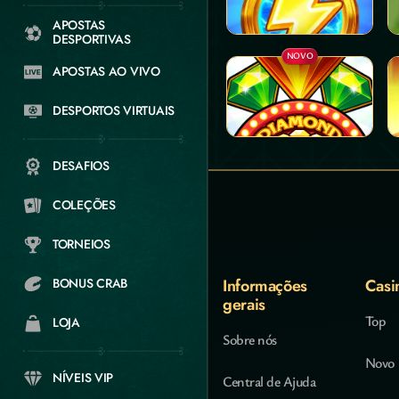
APOSTAS
DESPORTIVAS
NOVO
APOSTAS AO VIVO
Diamond Style
Coi
DESPORTOS VIRTUAIS
DESAFIOS
COLEÇÕES
TORNEIOS
Informações
Casi
BONUS CRAB
gerais
Top
LOJA
Sobre nós
Novo
NÍVEIS VIP
Central de Ajuda