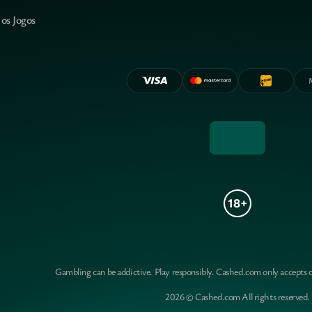
os Jogos
Gambling can be addictive. Play responsibly. Cashed.com only accepts c
2026 © Cashed.com All rights reserved.