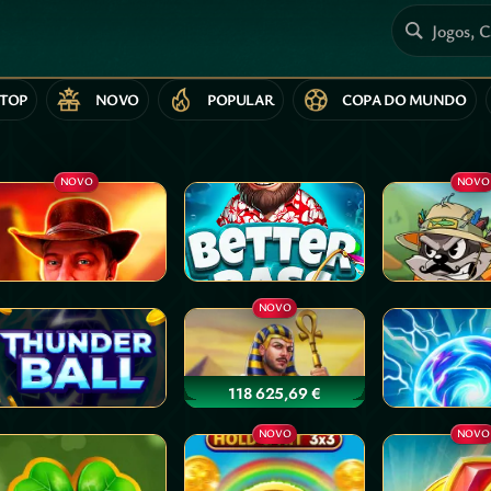
Jogos, C
TOP
NOVO
POPULAR
COPA DO MUNDO
NOVO
NOVO
k of Ra Deluxe Buy Bonus
Better Bass Cash
Le Fisherman
NOVO
nder Ball
Vizier Of The North x1000
Ultimate Energy Strike
118 625,69 €
NOVO
NOVO
d Lucky Clover
Celtic Coins - Hold & Hit 3x3
Lightning Cash Strike