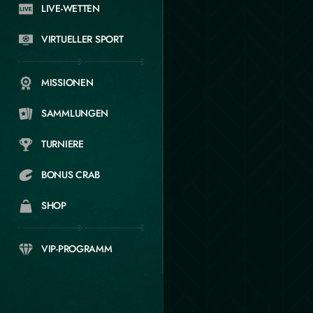
LIVE-WETTEN
VIRTUELLER SPORT
MISSIONEN
SAMMLUNGEN
TURNIERE
BONUS CRAB
SHOP
VIP-PROGRAMM