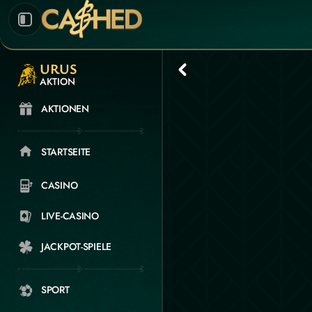
URUS
AKTION
AKTIONEN
STARTSEITE
CASINO
LIVE-CASINO
JACKPOT-SPIELE
SPORT