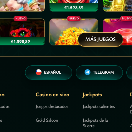
€1.598,89
NUEVO
NUEVO
NUEV
uble Dragon Gold Hold&Win
Bonsai Gold Hold & Win
Super 7's Boost
MÁS JUEGOS
€1.598,89
ESPAÑOL
TELEGRAM
no
Casino en vivo
Jackpots
cados
Juegos destacados
Jackpots calientes
A
D
s
Gold Saloon
Jackpots de la
Suerte
A