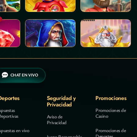
O
Fire Blaze: Blue Wizard
Gates of Olympus Super Scatter
CHAT EN VIVO
Deportes
Seguridad y
Promociones
Privacidad
puestas
Promociones de
eportivas
Casino
Aviso de
Privacidad
puestas en vivo
Promociones de
Deportes
Juego Responsable