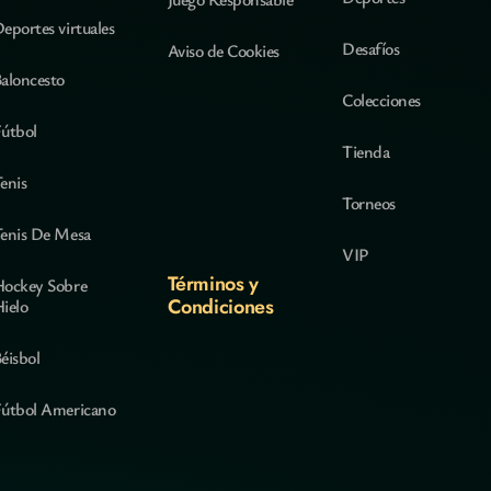
eportes virtuales
Desafíos
Aviso de Cookies
aloncesto
Colecciones
útbol
Tienda
enis
Torneos
enis De Mesa
VIP
Términos y
ockey Sobre
Condiciones
ielo
éisbol
útbol Americano