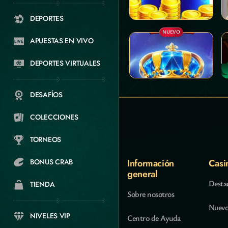
DEPORTES
NUEVO
APUESTAS EN VIVO
Royal Strike
Do
DEPORTES VIRTUALES
DESAFÍOS
COLECCIONES
TORNEOS
Información
Casi
BONUS CRAB
general
Desta
TIENDA
Sobre nosotros
Nuevo
NIVELES VIP
Centro de Ayuda