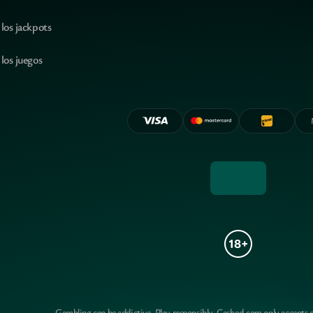
los jackpots
los juegos
Gambling can be addictive. Play responsibly. Cashed.com only accepts c