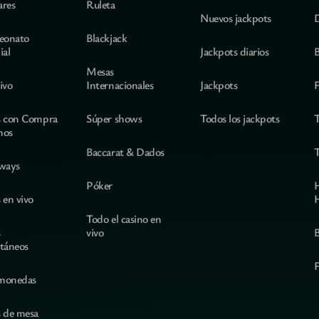
ares
Ruleta
Nuevos jackpots
D
eonato
Blackjack
al
Jackpots diarios
B
Mesas
ivo
Internacionales
Jackpots
F
s con Compra
Súper shows
Todos los jackpots
T
nos
Baccarat & Dados
T
ways
Póker
H
 en vivo
H
Todo el casino en
s
vivo
B
ntáneos
F
monedas
s de mesa